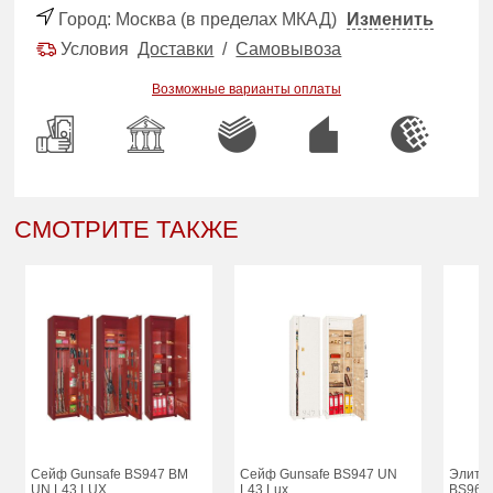
Город:
Москва (в пределах МКАД)
Изменить
Условия
Доставки
/
Самовывоза
Возможные варианты оплаты
СМОТРИТЕ ТАКЖЕ
Сейф Gunsafe BS947 BM
Сейф Gunsafe BS947 UN
Элитн
UN L43 LUX
L43 Lux
BS969