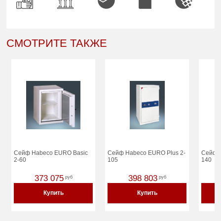
СМОТРИТЕ ТАКЖЕ
Сейф Habeco EURO Basic
Сейф Habeco EURO Plus 2-
Сейф H
2-60
105
140
373 075
398 803
руб
руб
Купить
Купить