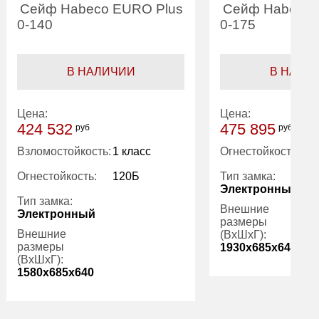
Сейф Habeco EURO Plus
Сейф Habeco 
0-140
0-175
В НАЛИЧИИ
В НАЛИ
Цена:
Цена:
424 532
475 895
руб
руб
Взломостойкость:
1 класс
Огнестойкость:
Огнестойкость:
120Б
Тип замка:
Электронный
Тип замка:
Внешние
Электронный
размеры
Внешние
(ВхШхГ):
размеры
1930x685x640
(ВхШхГ):
1580x685x640
Количество
полок (шт):
Количество
3
Вес (кг):