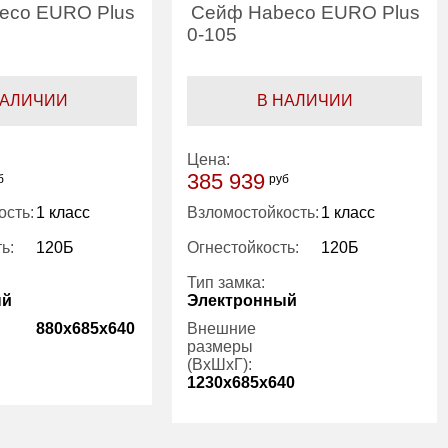
eco EURO Plus
Сейф Habeco EURO Plus
0-105
НАЛИЧИИ
В НАЛИЧИИ
Цена:
385 939
б
руб
ость:
1 класс
Взломостойкость:
1 класс
ь:
120Б
Огнестойкость:
120Б
Тип замка:
ый
Электронный
880x685x640
Внешние
размеры
(ВхШхГ):
1230x685x640
1
Количество
2