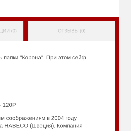
ИИ (
0
)
ОТЗЫВЫ (
0
)
ь папки "Корона". При этом сейф
- 120P
им соображениям в 2004 году
иса HABECO (Швеция). Компания