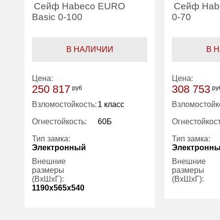
Сейф Habeco EURO
Сейф Hab
Basic 0-100
0-70
В НАЛИЧИИ
В 
Цена:
Цена:
250 817
308 753
руб
ру
Взломостойкость:
1 класс
Взломостойк
Огнестойкость:
60Б
Огнестойкост
Тип замка:
Тип замка:
Электронный
Электронн
Внешние
Внешние
размеры
размеры
(ВхШхГ):
(ВхШхГ):
1190x565x540
Количество
Количество
2
полок (шт):