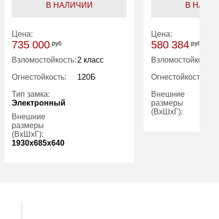
В НАЛИЧИИ
В НАЛИ
Цена:
Цена:
735 000
580 384
руб
руб
Взломостойкость:
2 класс
Взломостойкость:
Огнестойкость:
120Б
Огнестойкость:
Тип замка:
Внешние
Электронный
размеры
(ВхШхГ):
Внешние
размеры
(ВхШхГ):
Вес (кг):
1930x685x640
Внутренний
объем (л):
Количество
4
Гарантия:
полок (шт):
Вес (кг):
770.00
Внутренний
350.00
объем (л):