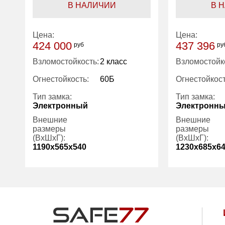
В НАЛИЧИИ
В 
Цена:
Цена:
424 000
437 396
руб
ру
Взломостойкость:
2 класс
Взломостойк
Огнестойкость:
60Б
Огнестойкост
Тип замка:
Тип замка:
Электронный
Электронн
Внешние
Внешние
размеры
размеры
(ВхШхГ):
(ВхШхГ):
1190x565x540
1230x685x6
Количество
2
Количество
полок (шт):
полок (шт):
Вес (кг):
345.00
Вес (кг):
Внутренний
131.00
Внутренний
объем (л):
объем (л):