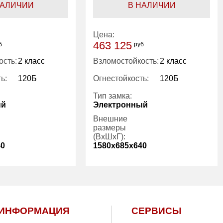
НАЛИЧИИ
В НАЛИЧИИ
Цена:
463 125
б
руб
ость:
2 класс
Взломостойкость:
2 класс
ь:
120Б
Огнестойкость:
120Б
Тип замка:
ый
Электронный
Внешние
размеры
(ВхШхГ):
40
1580x685x640
2
Количество
3
полок (шт):
520.00
Вес (кг):
630.00
ИНФОРМАЦИЯ
СЕРВИСЫ
210.00
Внутренний
280.00
объем (л):