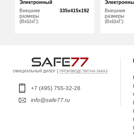
Электронный
Электронн
Внешние
335x415x192
Внешние
размеры
размеры
(ВхШхГ):
(ВхШхГ):
Количество
1
Количество
полок (шт):
полок (шт):
Вес (кг):
26.00
Вес (кг):
|
ПРОИЗВОДСТВО НА ЗАКАЗ
ОФИЦИАЛЬНЫЙ ДИЛЕР
+7 (495) 755-32-28
info@safe77.ru