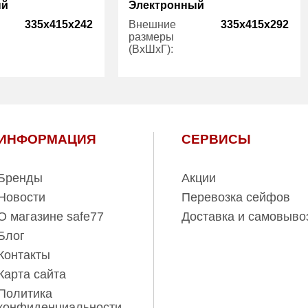
ый
Электронный
335x415x242
Внешние
335x415x292
размеры
(ВхШхГ):
1
Количество
1
полок (шт):
27.00
Вес (кг):
28.00
ИНФОРМАЦИЯ
СЕРВИСЫ
Бренды
Акции
Новости
Перевозка сейфов
О магазине safe77
Доставка и самовыво
Блог
Контакты
Карта сайта
Политика
конфиденциальности