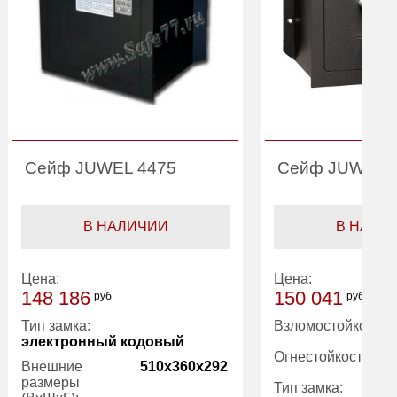
Сейф JUWEL 4475
Сейф JUWEL 
В НАЛИЧИИ
В НАЛИ
Цена:
Цена:
148 186
150 041
руб
руб
Тип замка:
Взломостойкость:
электронный кодовый
Огнестойкость:
Внешние
510x360x292
размеры
Тип замка: