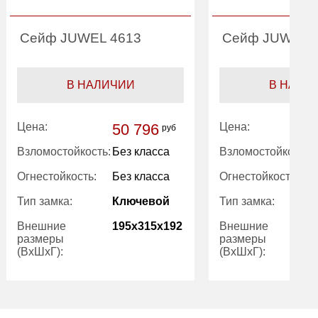
Сейф JUWEL 4613
Сейф JUWEL 
В НАЛИЧИИ
В НАЛИ
Цена:
50 796
Цена:
руб
Взломостойкость:
Без класса
Взломостойкость:
Огнестойкость:
Без класса
Огнестойкость:
Тип замка:
Ключевой
Тип замка:
Внешние
195x315x192
Внешние
размеры
размеры
(ВхШхГ):
(ВхШхГ):
Количество
1
Количество
полок (шт):
полок (шт):