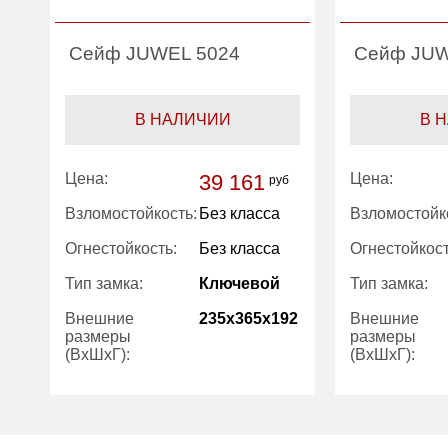
Сейф JUWEL 5024
Сейф JUW
В НАЛИЧИИ
В 
Цена:
39 161
Цена:
руб
Взломостойкость:
Без класса
Взломостойк
Огнестойкость:
Без класса
Огнестойкост
Тип замка:
Ключевой
Тип замка:
Внешние
235x365x192
Внешние
размеры
размеры
(ВхШхГ):
(ВхШхГ):
Количество
1
Количество
полок (шт):
полок (шт):