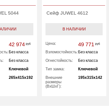
EL 5044
Сейф JUWEL 4612
НАЛИЧИИ
В НАЛИЧИИ
42 974
Цена:
49 771
руб
руб
ость:
Без класса
Взломостойкость:
Без класса
ь:
Без класса
Огнестойкость:
Без класса
Ключевой
Тип замка:
Ключевой
265x415x192
Внешние
195x315x142
размеры
(ВхШхГ):
1
Количество
1
полок (шт):