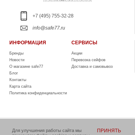
+7 (495) 755-32-28
info@safe77.ru
ИНФОРМАЦИЯ
СЕРВИСЫ
Бренды
Акции
Новости
Перевозка сейфов
О магазине safe77
Доставка и самовывоз
Блог
Контакты
Карта сайта
Политика конфиденциальности
Copyright © 2006-2026. Интернет-магазин сейфов
Для улучшения работы сайта мы
ПРИНЯТЬ
www.safe77.ru