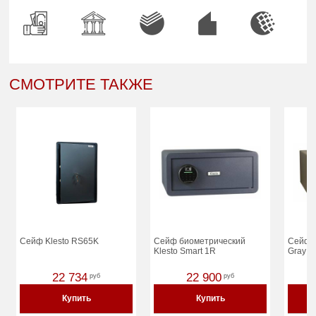
СМОТРИТЕ ТАКЖЕ
Сейф Klesto RS65K
Сейф биометрический
Сейф K
Klesto Smart 1R
Gray (
22 734
22 900
руб
руб
Купить
Купить