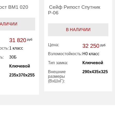
ост ВМ1 020
Сейф Рипост Спутник
Р-06
НАЛИЧИИ
В НАЛИЧИИ
31 820
руб
Цена:
32 250
руб
ость:
1 класс
Взломостойкость:
H0 класс
ь:
30Б
Тип замка:
Ключевой
Ключевой
Внешние
290x435x325
235x370x255
размеры
(ВхШхГ):
Вес (кг):
25.00
30.00
Внутренний
26.00
14.10
объем (л):