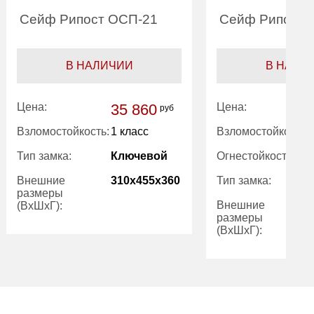
Сейф Рипост ОСП-21
Сейф Рипост 
В НАЛИЧИИ
В НАЛИ
Цена:
35 860
Цена:
руб
Взломостойкость:
1 класс
Взломостойкость:
Тип замка:
Ключевой
Огнестойкость:
Внешние
310x455x360
Тип замка:
размеры
Внешние
(ВхШхГ):
размеры
(ВхШхГ):
Вес (кг):
55.00
Внутренний
29.00
Вес (кг):
объем (л):
Внутренний
объем (л):