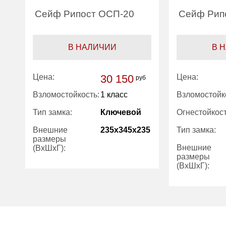
Сейф Рипост ОСП-20
Сейф Рип
В НАЛИЧИИ
В 
Цена:
30 150
Цена:
руб
Взломостойкость:
1 класс
Взломостойк
Тип замка:
Ключевой
Огнестойкост
Внешние
235x345x235
Тип замка:
размеры
Внешние
(ВхШхГ):
размеры
(ВхШхГ):
Вес (кг):
30.00
Внутренний
8.30
Вес (кг):
объем (л):
Внутренний
объем (л):