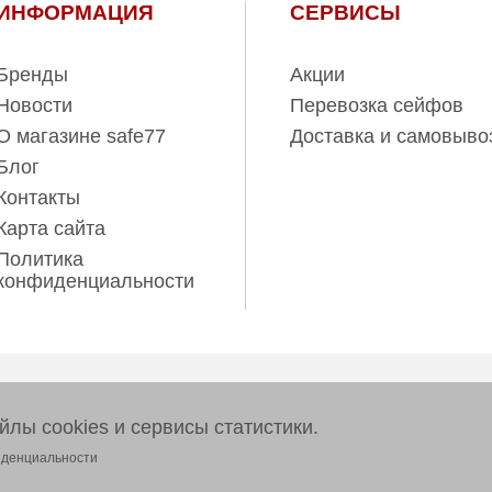
ИНФОРМАЦИЯ
СЕРВИСЫ
Бренды
Акции
Новости
Перевозка сейфов
О магазине safe77
Доставка и самовыво
Блог
Контакты
Карта сайта
Политика
конфиденциальности
ов www.safe77.ru
лы cookies и сервисы статистики.
тер и ни при каких условиях
 437 (2) Гражданского кодекса
иденциальности