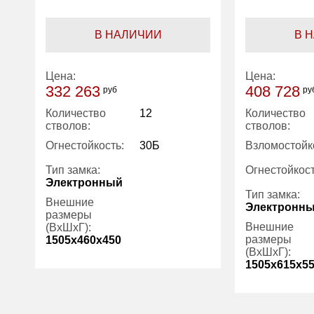
В НАЛИЧИИ
В 
Цена:
Цена:
332 263
408 728
руб
ру
Количество
12
Количество
стволов:
стволов:
Огнестойкость:
30Б
Взломостойк
Тип замка:
Огнестойкост
Электронный
Тип замка:
Внешние
Электронн
размеры
Внешние
(ВхШхГ):
размеры
1505x460x450
(ВхШхГ):
1505x615x5
Вес (кг):
112.00
Гарантия:
7 лет
Количество
полок (шт):