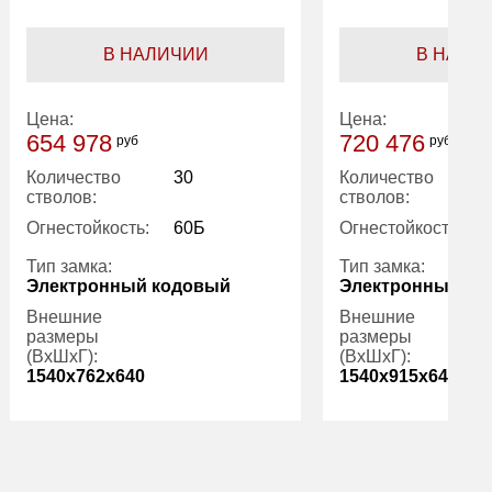
В НАЛИЧИИ
В НАЛИ
Цена:
Цена:
654 978
720 476
руб
руб
Количество
30
Количество
стволов:
стволов:
Огнестойкость:
60Б
Огнестойкость:
Тип замка:
Тип замка:
Электронный кодовый
Электронный ко
Внешние
Внешние
размеры
размеры
(ВхШхГ):
(ВхШхГ):
1540x762x640
1540x915x640
Количество
4
Количество
полок (шт):
полок (шт):
Вес (кг):
256.00
Вес (кг):