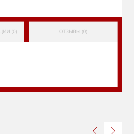
ИИ (
0
)
ОТЗЫВЫ (
0
)