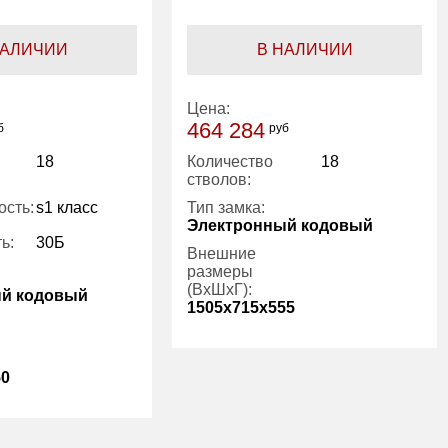
НАЛИЧИИ
В НАЛИЧИИ
Цена:
464 284
б
руб
18
Количество
18
стволов:
ость:
s1 класс
Тип замка:
Электронный кодовый
ь:
30Б
Внешние
размеры
(ВхШхГ):
ый кодовый
1505x715x555
Вес (кг):
171.00
50
Гарантия:
7 лет
4