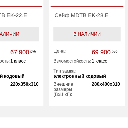
B EK-22.E
Сейф MDTB EK-28.E
НАЛИЧИИ
В НАЛИЧИИ
67 900
Цена:
69 900
руб
руб
ость:
1 класс
Взломостойкость:
1 класс
Тип замка:
й кодовый
электронный кодовый
220x350x310
Внешние
280x400x310
размеры
(ВхШхГ):
1
Количество
1
полок (шт):
41.00
Вес (кг):
54.00