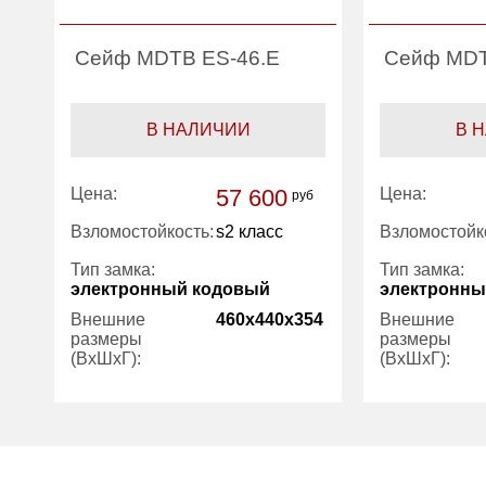
Сейф MDTB ES-46.Е
Сейф MDT
В НАЛИЧИИ
В 
Цена:
57 600
Цена:
руб
Взломостойкость:
s2 класс
Взломостойк
Тип замка:
Тип замка:
электронный кодовый
электронны
Внешние
460x440x354
Внешние
размеры
размеры
(ВхШхГ):
(ВхШхГ):
Количество
1
Количество
полок (шт):
полок (шт):
Вес (кг):
35.00
Вес (кг):