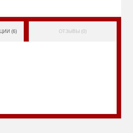
ИИ (
6
)
ОТЗЫВЫ (
0
)