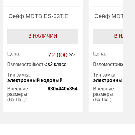
Сейф MDTB ES-63Т.Е
Сейф MDTB ES
В НАЛИЧИИ
В НАЛИ
Цена:
72 000
Цена:
руб
Взломостойкость:
s2 класс
Взломостойкость:
Тип замка:
Тип замка:
электронный кодовый
электронный ко
Внешние
630x440x354
Внешние
размеры
размеры
(ВхШхГ):
(ВхШхГ):
Количество
1
Количество
полок (шт):
полок (шт):
Вес (кг):
46.00
Вес (кг):