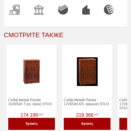
СМОТРИТЕ ТАКЖЕ
Сейф Metalk Panda
Сейф Metalk Panda
Сейф M
1026540 T (гр. орех) STUV
1726540 ATL (вишня) STUV
172654
STUV
174 199
219 366
руб
руб
Купить
Купить