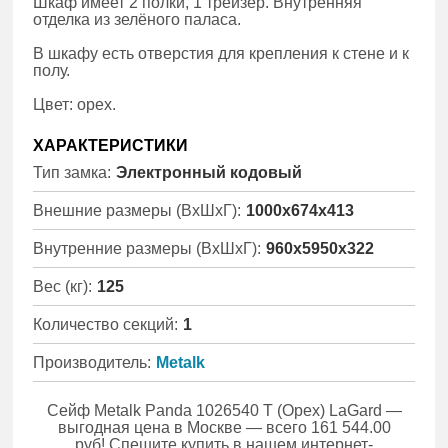
Шкаф имеет 2 полки, 1 трейзер. Внутренняя
отделка из зелёного паласа.
В шкафу есть отверстия для крепления к стене и к
полу.
Цвет: орех.
ХАРАКТЕРИСТИКИ
Тип замка:
Электронный кодовый
Внешние размеры (ВхШхГ):
1000x674x413
Внутренние размеры (ВхШхГ):
960x5950x322
Вес (кг):
125
Количество секций:
1
Производитель:
Metalk
Сейф Metalk Panda 1026540 T (Орех) LaGard —
выгодная цена в Москве — всего 161 544.00
руб! Спешите купить в нашем интернет-