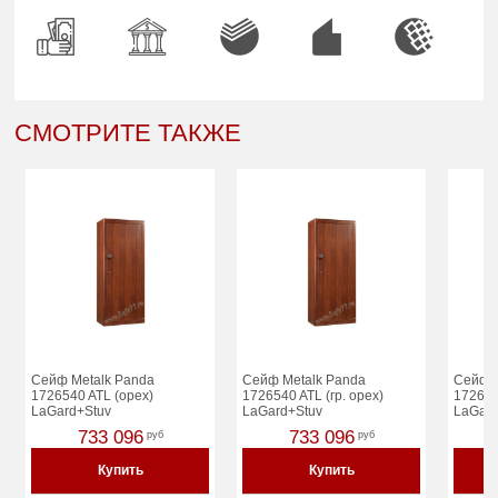
СМОТРИТЕ ТАКЖЕ
Сейф Metalk Panda
Сейф Metalk Panda
Сейф M
1726540 ATL (орех)
1726540 ATL (гр. орех)
172654
LaGard+Stuv
LaGard+Stuv
LaGar
733 096
733 096
руб
руб
Купить
Купить