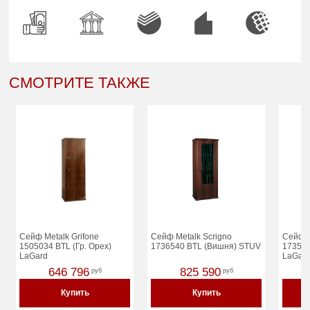
СМОТРИТЕ ТАКЖЕ
Сейф Metalk Grifone
Сейф Metalk Scrigno
Сейф M
1505034 BTL (Гр. Орех)
1736540 BTL (Вишня) STUV
173503
LaGard
LaGar
646 796
825 590
руб
руб
Купить
Купить