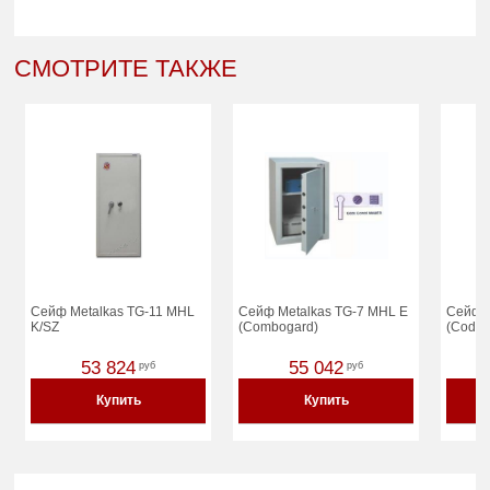
СМОТРИТЕ ТАКЖЕ
Сейф Metalkas TG-11 MHL
Сейф Metalkas TG-7 MHL E
Сейф M
K/SZ
(Combogard)
(Code 
53 824
55 042
руб
руб
Купить
Купить