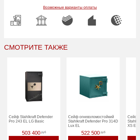
Возможные варианты оплаты
СМОТРИТЕ ТАКЖЕ
Сейф Stahlkraft Defender
Сейф огневзломостойкий
Сейф 
Pro 243 EL LG Basic
Stahlkraft Defender Pro 314D
Stahlkr
Lux EL
XS EL 
503 400
522 500
руб
руб