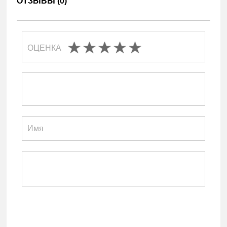
ОТЗЫВЫ (
0
)
ОЦЕНКА