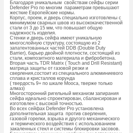
Благодаря уникальным свойствам сейфы серии
Defender Pro по многим параметрам превышают
жесткие Европейские нормы.
Корпус, проем, и дверь специально изготовлены с
минимумом сварных швов из высококачественной
стали от 3 до 15 мм, что повышает общую
надежность изделия.
Стенки и дверь сейфа имеют уникальную
многослойную структуру, состоящую из 2
запатентованных частей DDB (Double Duty
Barrier), барьер двойной плотности, состоящий из
стали, композитного материала и фибробетона.
Вторая часть TDR Matrix ( Touch and Drill Resistant)
матрица защиты от газовой резки и
сверления,состоит из специального алюминиевого
сплава и кристаллов корунда
( твердость 9+ по шкале Мооса, тверже только
алмаз)
Многосторонний ригельный механизм запирания
сейфа идеально спроектирован, сбалансирован и
изготовлен с высокой точностью.
Во всех сейфах Defender Pro установлена
дополнительная защита против сверления,
газовой горелки, взрыва и другого механического
и термического воздействия с использованием
закаленных стекл и системы блокировки засовов.