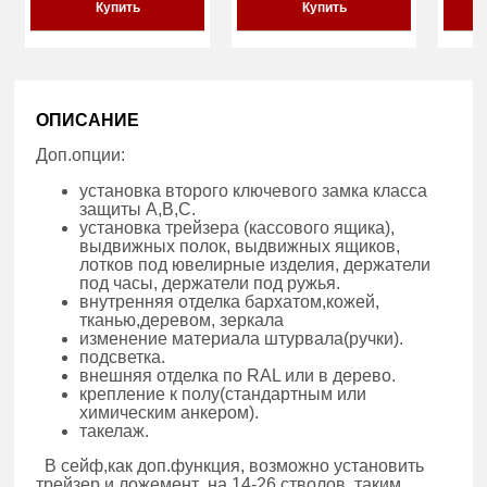
Купить
Купить
ОПИСАНИЕ
Доп.опции:
установка второго ключевого замка класса
защиты А,В,С.
установка трейзера (кассового ящика),
выдвижных полок, выдвижных ящиков,
лотков под ювелирные изделия, держатели
под часы, держатели под ружья.
внутренняя отделка бархатом,кожей,
тканью,деревом, зеркала
изменение материала штурвала(ручки).
подсветка.
внешняя отделка по RAL или в дерево.
крепление к полу(стандартным или
химическим анкером).
такелаж.
В сейф,как доп.функция, возможно установить
трейзер и ложемент на 14-26 стволов, таким