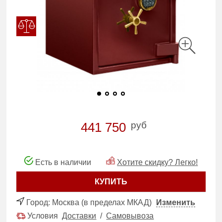
руб
441 750
Есть в наличии
Хотите скидку? Легко!
КУПИТЬ
Город:
Москва (в пределах МКАД)
Изменить
Условия
Доставки
/
Самовывоза