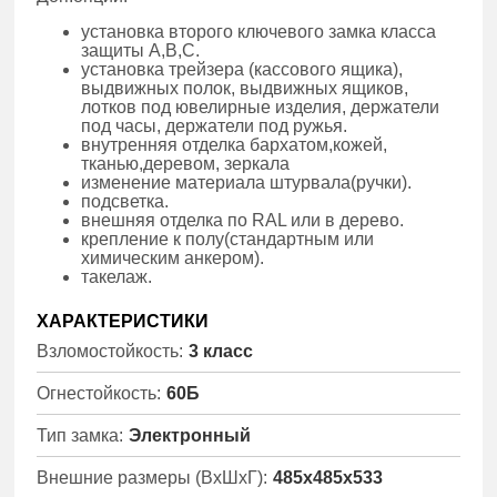
установка второго ключевого замка класса
защиты А,В,С.
установка трейзера (кассового ящика),
выдвижных полок, выдвижных ящиков,
лотков под ювелирные изделия, держатели
под часы, держатели под ружья.
внутренняя отделка бархатом,кожей,
тканью,деревом, зеркала
изменение материала штурвала(ручки).
подсветка.
внешняя отделка по RAL или в дерево.
крепление к полу(стандартным или
химическим анкером).
такелаж.
ХАРАКТЕРИСТИКИ
Взломостойкость:
3 класс
Огнестойкость:
60Б
Тип замка:
Электронный
Внешние размеры (ВхШхГ):
485x485x533