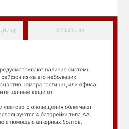
ИИ (
0
)
ОТЗЫВЫ (
0
)
предусматривают наличие системы
 сейфов из-за его небольших
Оснастив номера гостиниц или офиса
тите ценные вещи от
 и светового оповещения облегчают
спользуются 4 батарейки типа AA.
не с помощью анкерных болтов.