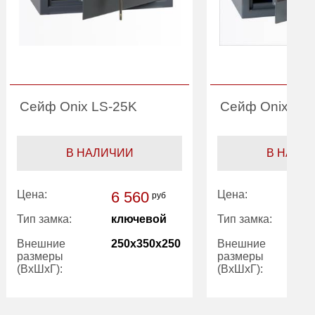
Сейф Onix LS-25K
Сейф Onix LS
В НАЛИЧИИ
В НАЛИ
Цена:
6 560
Цена:
руб
Тип замка:
ключевой
Тип замка:
Внешние
250x350x250
Внешние
размеры
размеры
(ВхШхГ):
(ВхШхГ):
Вес (кг):
7.50
Количество