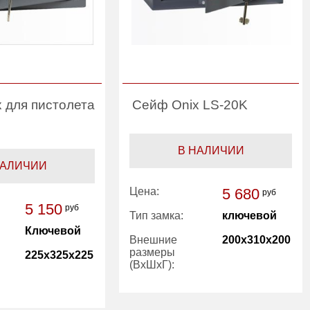
 для пистолета
Сейф Onix LS-20K
В НАЛИЧИИ
НАЛИЧИИ
Цена:
5 680
руб
5 150
руб
Тип замка:
ключевой
Ключевой
Внешние
200x310x200
размеры
225x325x225
(ВхШхГ):
Вес (кг):
4.50