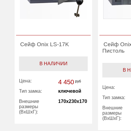
Сейф Onix LS-17K
Сейф Onix
Пистоль
В НАЛИЧИИ
В 
Цена:
4 450
руб
Цена:
Тип замка:
ключевой
Тип замка:
Внешние
170x230x170
размеры
Внешние
(ВхШхГ):
размеры
(ВхШхГ):
Вес (кг):
3.50