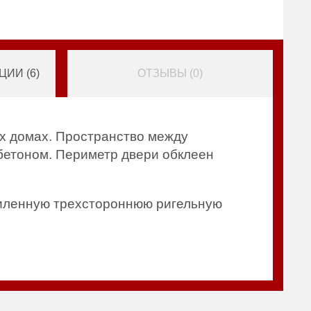
ИИ (
6
)
ОТЗЫВЫ (
0
)
ых домах. Пространство между
бетоном. Периметр двери обклеен
силенную трехстороннюю ригельную