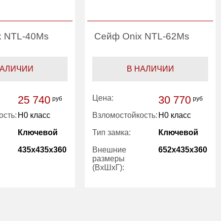
x NTL-40Ms
Сейф Onix NTL-62Ms
НАЛИЧИИ
В НАЛИЧИИ
25 740
Цена:
30 770
руб
руб
ость:
H0 класс
Взломостойкость:
H0 класс
Ключевой
Тип замка:
Ключевой
435x435x360
Внешние
652x435x360
размеры
(ВхШхГ):
есть
Количество
1
полок (шт):
26.00
Трейзер:
есть