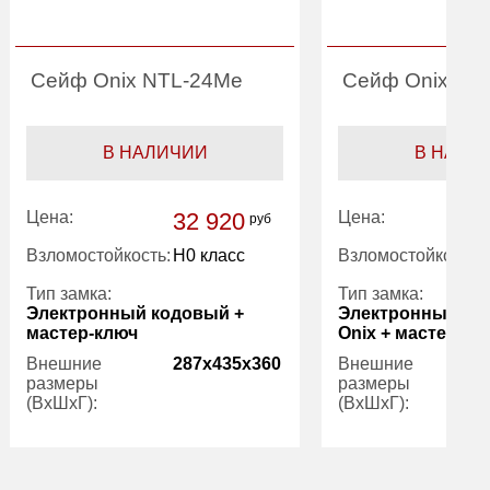
Сейф Onix NTL-24Me
Сейф Onix NT
В НАЛИЧИИ
В НАЛИ
Цена:
32 920
Цена:
руб
Взломостойкость:
H0 класс
Взломостойкость:
Тип замка:
Тип замка:
Электронный кодовый +
Электронный ко
мастер-ключ
Onix + мастер-кл
Внешние
287x435x360
Внешние
размеры
размеры
(ВхШхГ):
(ВхШхГ):
Количество
1
Количество
полок (шт):
полок (шт):