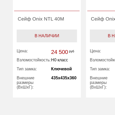
Сейф Onix NTL 40M
Сейф Oni
В НАЛИЧИИ
В 
Цена:
24 500
Цена:
руб
Взломостойкость:
H0 класс
Взломостойк
Тип замка:
Ключевой
Тип замка:
Внешние
435x435x360
Внешние
размеры
размеры
(ВхШхГ):
(ВхШхГ):
Количество
1
Трейзер:
полок (шт):
Вес (кг):
Вес (кг):
25.00