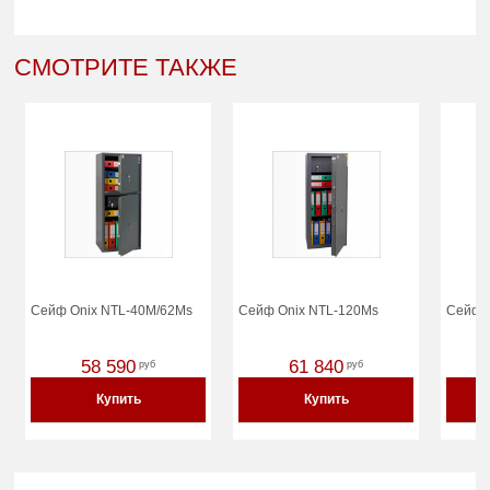
СМОТРИТЕ ТАКЖЕ
Сейф Onix NTL-40M/62Ms
Сейф Onix NTL-120Ms
Сейф 
58 590
61 840
руб
руб
Купить
Купить