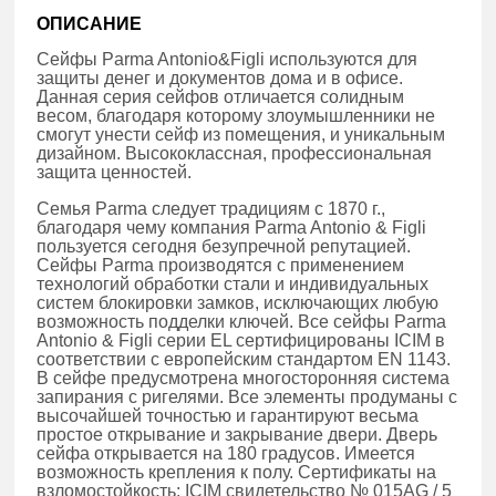
ОПИСАНИЕ
Сейфы Parma Antonio&Figli используются для
защиты денег и документов дома и в офисе.
Данная серия сейфов отличается солидным
весом, благодаря которому злоумышленники не
смогут унести сейф из помещения, и уникальным
дизайном. Высококлассная, профессиональная
защита ценностей.
Семья Parma следует традициям с 1870 г.,
благодаря чему компания Parma Antonio & Figli
пользуется сегодня безупречной репутацией.
Сейфы Parma производятся с применением
технологий обработки стали и индивидуальных
систем блокировки замков, исключающих любую
возможность подделки ключей. Все сейфы Parma
Antonio & Figli серии EL сертифицированы ICIM в
соответствии с европейским стандартом EN 1143.
В сейфе предусмотрена многосторонняя система
запирания с ригелями. Все элементы продуманы с
высочайшей точностью и гарантируют весьма
простое открывание и закрывание двери. Дверь
сейфа открывается на 180 градусов. Имеется
возможность крепления к полу. Сертификаты на
взломостойкость: ICIM свидетельство № 015AG / 5