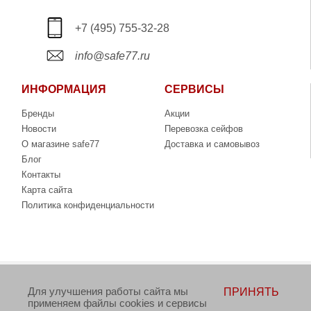
+7 (495) 755-32-28
info@safe77.ru
ИНФОРМАЦИЯ
СЕРВИСЫ
Бренды
Акции
Новости
Перевозка сейфов
О магазине safe77
Доставка и самовывоз
Блог
Контакты
Карта сайта
Политика конфиденциальности
Copyright © 2006-2026. Интернет-магазин сейфов
Для улучшения работы сайта мы
ПРИНЯТЬ
www.safe77.ru
применяем файлы cookies и сервисы