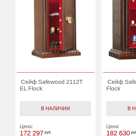
Сейф Safewood 2112T
Сейф Saf
EL Flock
Flock
В НАЛИЧИИ
В 
Цена:
Цена:
172 297
182 630
руб
ру