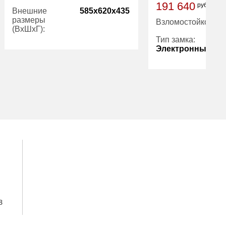
191 640
руб
Внешние
585x620x435
размеры
Взломостойкость:
(ВхШхГ):
Тип замка:
Электронный
Вес (кг):
29.00
Гарантия:
5 лет
Количество
полок (шт):
Вес (кг):
Внутренний
объем (л):
Гарантия:
з