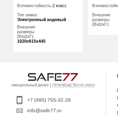
Взломостойкость:
2 класс
Взломостойк
Тип замка:
Внешние
Электронный кодовый
размеры
(ВхШхГ):
Внешние
размеры
(ВхШхГ):
Вес (кг):
1020x615x445
Внутренний
объем (л):
Вес (кг):
170.00
Гарантия:
Внутренний
95.00
объем (л):
Гарантия:
5 лет
|
ПРОИЗВОДСТВО НА ЗАКАЗ
ОФИЦИАЛЬНЫЙ ДИЛЕР
+7 (495) 755-32-28
info@safe77.ru