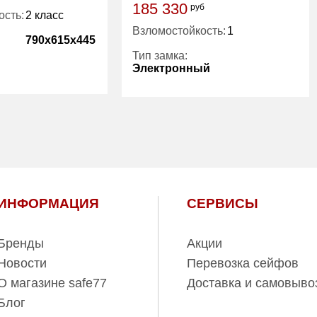
185 330
руб
ость:
2 класс
Взломостойкость:
1
790x615x445
Тип замка:
Электронный
145.00
Количество
2
полок (шт):
68.00
Вес (кг):
167.00
5 лет
Внутренний
100.00
объем (л):
Гарантия:
5
ИНФОРМАЦИЯ
СЕРВИСЫ
Бренды
Акции
Новости
Перевозка сейфов
О магазине safe77
Доставка и самовыво
Блог