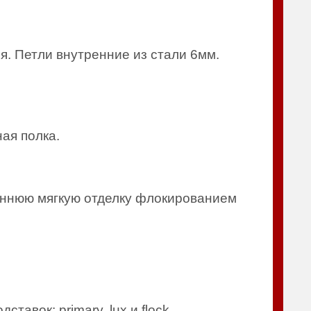
я. Петли внутренние из стали 6мм.
ная полка.
ннюю мягкую отделку флокированием
авок: primary, lux и flock.