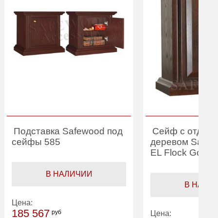
Подставка Safewood под
Сейф с отделк
сейфы 585
деревом Safew
EL Flock Gold
В НАЛИЧИИ
В НАЛИ
Цена:
185 567
руб
Цена: