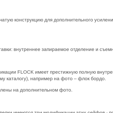
бчатую конструкцию для дополнительного усилени
тавки: внутреннее запираемое отделение и съем
кации FLOCK имеет престижную полную внутре
му каталогу), например на фото – флок бордо.
влены на дополнительном фото.
елки имеются три модификации этих сейфов - подст