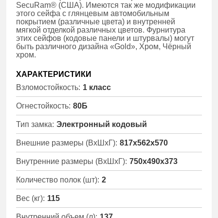
SecuRam® (США). Имеются так же модификации
этого сейфа с глянцевым автомобильным
покрытием (различные цвета) и внутренней
мягкой отделкой различных цветов. Фурнитура
этих сейфов (кодовые панели и штурвалы) могут
быть различного дизайна «Gold», Хром, Чёрный
хром.
ХАРАКТЕРИСТИКИ
Взломостойкость:
1 класс
Огнестойкость:
80Б
Тип замка:
Электронный кодовый
Внешние размеры (ВхШхГ):
817x562x570
Внутренние размеры (ВхШхГ):
750x490x373
Количество полок (шт):
2
Вес (кг):
115
Внутренний объем (л):
137