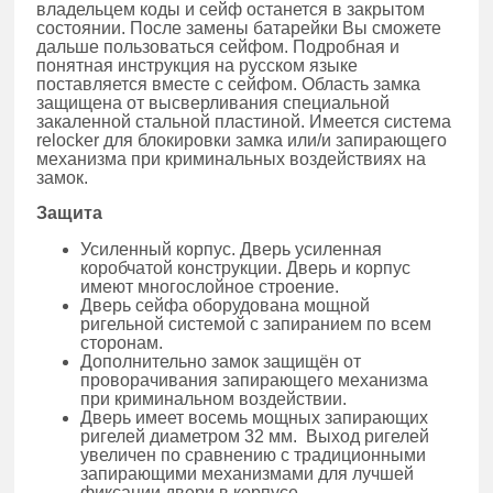
владельцем коды и сейф останется в закрытом
состоянии. После замены батарейки Вы сможете
дальше пользоваться сейфом. Подробная и
понятная инструкция на русском языке
поставляется вместе с сейфом. Область замка
защищена от высверливания специальной
закаленной стальной пластиной. Имеется система
relocker для блокировки замка или/и запирающего
механизма при криминальных воздействиях на
замок.
Защита
Усиленный корпус. Дверь усиленная
коробчатой конструкции. Дверь и корпус
имеют многослойное строение.
Дверь сейфа оборудована мощной
ригельной системой с запиранием по всем
сторонам.
Дополнительно замок защищён от
проворачивания запирающего механизма
при криминальном воздействии.
Дверь имеет восемь мощных запирающих
ригелей диаметром 32 мм. Выход ригелей
увеличен по сравнению с традиционными
запирающими механизмами для лучшей
фиксации двери в корпусе.