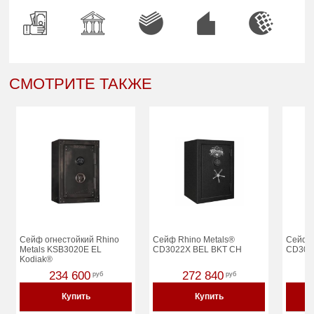
СМОТРИТЕ ТАКЖЕ
Сейф огнестойкий Rhino
Сейф Rhino Metals®
Сейф R
Metals KSB3020E EL
CD3022X BEL BKT CH
CD302
Kodiak®
234 600
272 840
руб
руб
Купить
Купить