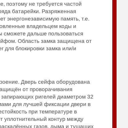
е, поэтому не требуется частой
ряда батарейки. Разряженная
ет энергонезависимую память, т.е.
новленные владельцем коды и
Вы сможете дальше пользоваться
сейфом. Область замка защищена от
r для блокировки замка или/и
троение. Дверь сейфа оборудована
защищён от проворачивания
 запирающих ригелей диаметром 32
ами для лучшей фиксации двери в
естойкость при температуре в
ет уплотнительный контур между
раскалённых газов, дыма и тушащих