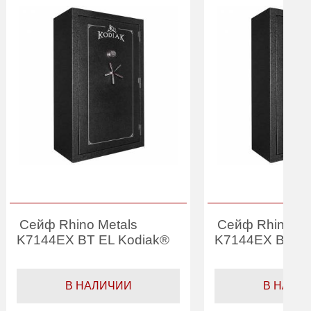
Сейф Rhino Metals
Сейф Rhino Me
K7144EX BT EL Kodiak®
K7144EX BT BE
В НАЛИЧИИ
В НАЛИ