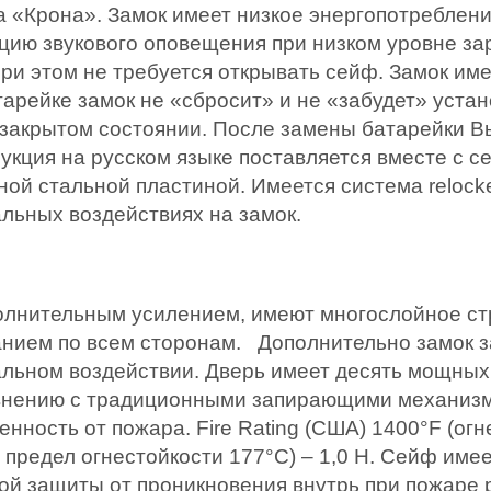
а «Крона». Замок имеет низкое энергопотреблени
цию звукового оповещения при низком уровне за
при этом не требуется открывать сейф. Замок име
арейке замок не «сбросит» и не «забудет» уста
в закрытом состоянии. После замены батарейки 
укция на русском языке поставляется вместе с 
ой стальной пластиной. Имеется система relocke
льных воздействиях на замок.
полнительным усилением, имеют многослойное с
анием по всем сторонам. Дополнительно замок 
льном воздействии. Дверь имеет десять мощных
внению с традиционными запирающими механизм
ность от пожара. Fire Rating (США) 1400°F (огн
 предел огнестойкости 177°C) – 1,0 H. Сейф име
ой защиты от проникновения внутрь при пожаре 