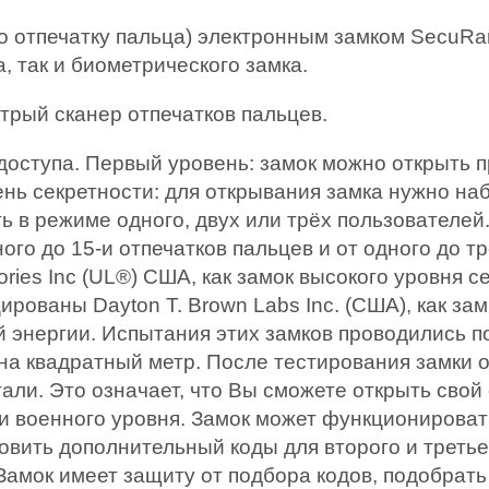
 отпечатку пальца) электронным замком SecuRa
, так и биометрического замка.
трый сканер отпечатков пальцев.
доступа. Первый уровень: замок можно открыть 
нь секретности: для открывания замка нужно наб
ь в режиме одного, двух или трёх пользователе
ого до 15-и отпечатков пальцев и от одного до т
ries Inc (UL®) США, как замок высокого уровня се
рованы Dayton T. Brown Labs Inc. (США), как за
 энергии. Испытания этих замков проводились 
 на квадратный метр. После тестирования замки 
ли. Это означает, что Вы сможете открыть свой
 военного уровня. Замок может функционироват
новить дополнительный коды для второго и третье
Замок имеет защиту от подбора кодов, подобрат