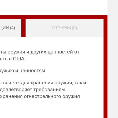
ИИ (
4
)
ОТЗЫВЫ (
0
)
ы оружия и других ценностей от
сть в США.
ружию и ценностям.
ся как для хранения оружия, так и
удовлетворяет требованиям
 хранения огнестрельного оружия