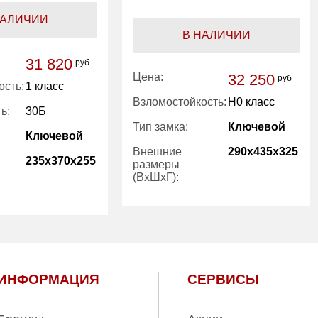
НАЛИЧИИ
В НАЛИЧИИ
31 820
руб
Цена:
32 250
руб
ость:
1 класс
Взломостойкость:
H0 класс
ь:
30Б
Тип замка:
Ключевой
Ключевой
Внешние
290x435x325
235x370x255
размеры
(ВхШхГ):
Вес (кг):
25.00
30.00
Внутренний
26.00
14.10
объем (л):
ИНФОРМАЦИЯ
СЕРВИСЫ