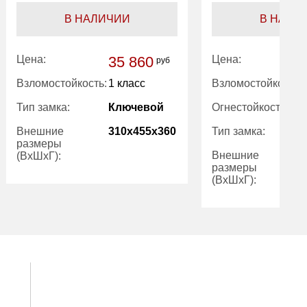
В НАЛИЧИИ
В НАЛИ
Цена:
35 860
Цена:
руб
Взломостойкость:
1 класс
Взломостойкость:
Тип замка:
Ключевой
Огнестойкость:
Внешние
310x455x360
Тип замка:
размеры
Внешние
(ВхШхГ):
размеры
(ВхШхГ):
Вес (кг):
55.00
Внутренний
29.00
Вес (кг):
объем (л):
Внутренний
объем (л):