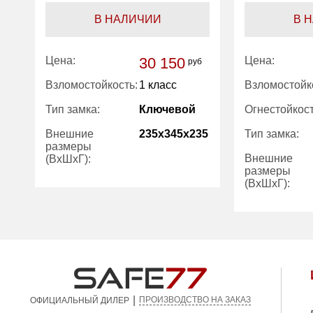
В НАЛИЧИИ
В 
Цена:
30 150
Цена:
руб
Взломостойкость:
1 класс
Взломостойк
Тип замка:
Ключевой
Огнестойкост
Внешние
235x345x235
Тип замка:
размеры
Внешние
(ВхШхГ):
размеры
(ВхШхГ):
Вес (кг):
30.00
Внутренний
8.30
Вес (кг):
объем (л):
Внутренний
объем (л):
|
ПРОИЗВОДСТВО НА ЗАКАЗ
ОФИЦИАЛЬНЫЙ ДИЛЕР