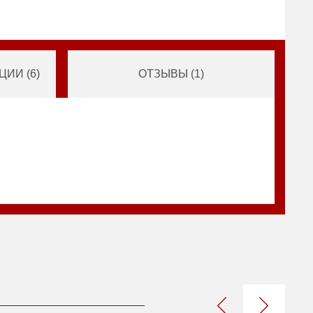
ИИ (
6
)
ОТЗЫВЫ (
1
)