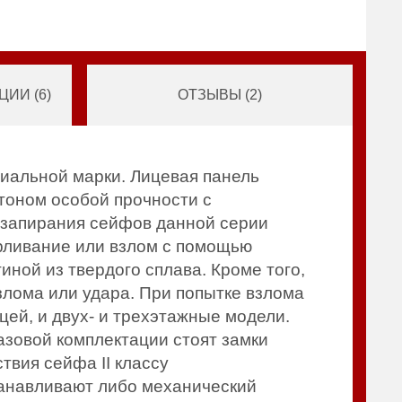
ИИ (
6
)
ОТЗЫВЫ (
2
)
иальной марки. Лицевая панель
етоном особой прочности с
 запирания сейфов данной серии
рливание или взлом с помощью
ной из твердого сплава. Кроме того,
злома или удара. При попытке взлома
цей, и двух- и трехэтажные модели.
азовой комплектации стоят замки
твия сейфа II классу
танавливают либо механический