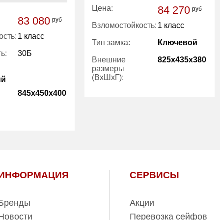
Цена:
84 270
руб
83 080
руб
Взломостойкость:
1 класс
ость:
1 класс
Тип замка:
Ключевой
ь:
30Б
Внешние
825x435x380
размеры
(ВхШхГ):
ый
845x450x400
Вес (кг):
130.00
Внутренний
86.60
объем (л):
1
есть
ИНФОРМАЦИЯ
СЕРВИСЫ
150.00
96.00
Бренды
Акции
Новости
Перевозка сейфов