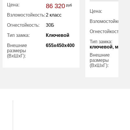
Цена:
86 320
руб
Цена:
Взломостойкость:
2 класс
Взломостойкость:
Огнестойкость:
30Б
Огнестойкость:
Тип замка:
Ключевой
Тип замка:
Внешние
655x450x400
ключевой, механ
размеры
Внешние
(ВхШхГ):
размеры
(ВхШхГ):
Вес (кг):
145.00
Вес (кг):
Внутренний
60.30
объем (л):
Внутренний
объем (л):