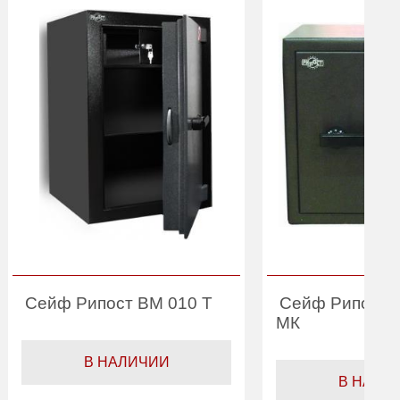
Сейф Рипост ВМ 010 Т
Сейф Рипост 
МК
В НАЛИЧИИ
В НАЛИ