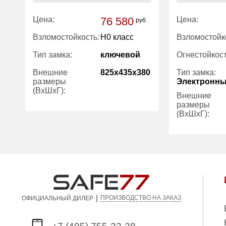
Цена:
76 580
Цена:
руб
Взломостойкость:
H0 класс
Взломостойк
Тип замка:
ключевой
Огнестойкост
Внешние
825x435x380
Тип замка:
размеры
Электронн
(ВхШхГ):
Внешние
размеры
(ВхШхГ):
Вес (кг):
80.00
Внутренний
80.00
Количество
объем (л):
полок (шт):
Трейзер:
Вес (кг):
|
Внутренний
ПРОИЗВОДСТВО НА ЗАКАЗ
ОФИЦИАЛЬНЫЙ ДИЛЕР
объем (л):