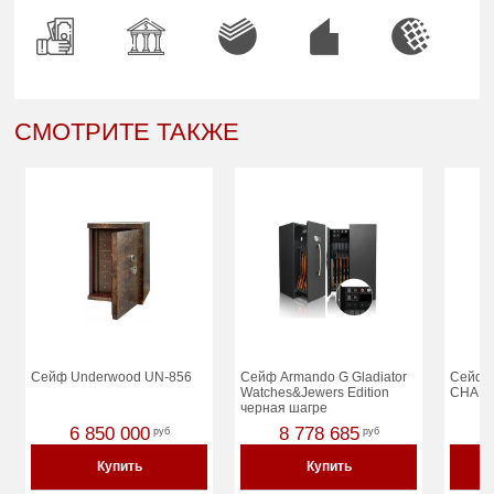
СМОТРИТЕ ТАКЖЕ
Сейф Underwood UN-856
Сейф Armando G Gladiator
Сейф S
Watches&Jewers Edition
CHAM
черная шагре
6 850 000
8 778 685
руб
руб
Купить
Купить