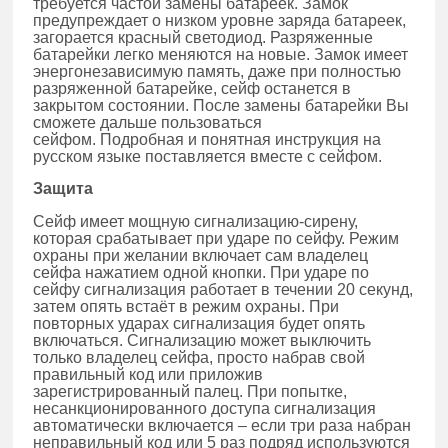
требуется частой замены батареек. Замок
предупреждает о низком уровне заряда батареек,
загорается красный светодиод. Разряженные
батарейки легко меняются на новые. Замок имеет
энергонезависимую память, даже при полностью
разряженной батарейке, сейф останется в
закрытом состоянии. После замены батарейки Вы
сможете дальше пользоваться
сейфом. Подробная и понятная инструкция на
русском языке поставляется вместе с сейфом.
Защита
Сейф имеет мощную сигнализацию-сирену,
которая срабатывает при ударе по сейфу. Режим
охраны при желании включает сам владелец
сейфа нажатием одной кнопки. При ударе по
сейфу сигнализация работает в течении 20 секунд,
затем опять встаёт в режим охраны. При
повторных ударах сигнализация будет опять
включаться. Сигнализацию может выключить
только владелец сейфа, просто набрав свой
правильный код или приложив
зарегистрированный палец. При попытке,
несанкционированного доступа сигнализация
автоматически включается – если три раза набран
неправильный код или 5 раз подряд используются