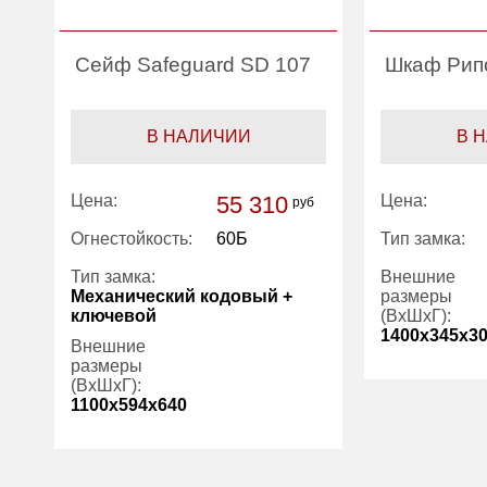
Сейф Safeguard SD 107
Шкаф Рип
В НАЛИЧИИ
В 
Цена:
55 310
Цена:
руб
Огнестойкость:
60Б
Тип замка:
Тип замка:
Внешние
Механический кодовый +
размеры
ключевой
(ВхШхГ):
1400x345x3
Внешние
размеры
(ВхШхГ):
Вес (кг):
1100x594x640
Внутренний
объем (л):
Количество
2
полок (шт):