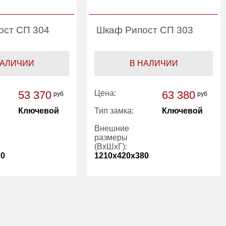
ост СП 304
Шкаф Рипост СП 303
НАЛИЧИИ
В НАЛИЧИИ
53 370
Цена:
63 380
руб
руб
Ключевой
Тип замка:
Ключевой
Внешние
размеры
(ВхШхГ):
00
1210x420x380
52.00
Вес (кг):
55.00
100.00
Внутренний
170.00
объем (л):