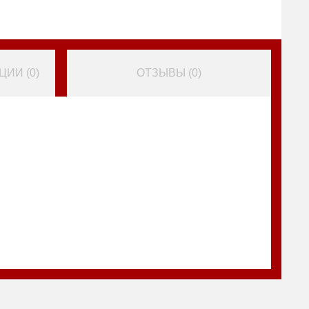
ИИ (
0
)
ОТЗЫВЫ (
0
)