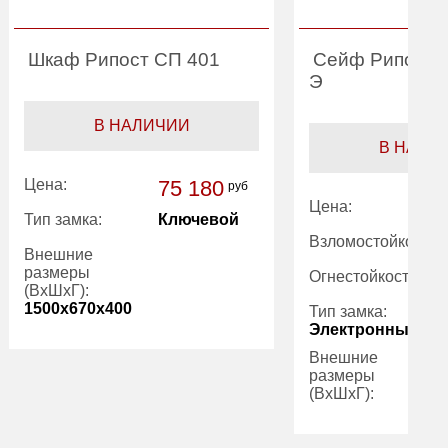
Шкаф Рипост СП 401
Сейф Рипост 
Э
В НАЛИЧИИ
В НАЛИ
Цена:
75 180
руб
Цена:
Тип замка:
Ключевой
Взломостойкость:
Внешние
размеры
Огнестойкость:
(ВхШхГ):
1500x670x400
Тип замка:
Электронный
Внешние
Вес (кг):
103.00
размеры
Внутренний
300.00
(ВхШхГ):
объем (л):
Количество