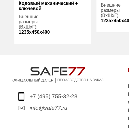
Кодовый механический +
Внешние
ключевой
размеры
(ВхШхГ):
Внешние
1235x450x4
размеры
(ВхШхГ):
1235x450x400
Количество
полок (шт):
Количество
2
Трейзер:
полок (шт):
Вес (кг):
Трейзер:
есть
Внутренний
Вес (кг):
245.00
объем (л):
|
Внутренний
121.00
ПРОИЗВОДСТВО НА ЗАКАЗ
ОФИЦИАЛЬНЫЙ ДИЛЕР
объем (л):
+7 (495) 755-32-28
info@safe77.ru