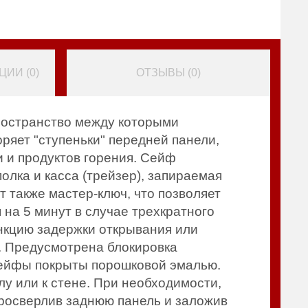
ИИ (
0
)
ОТЗЫВЫ (
0
)
пространство между которыми
яет "ступеньки" передней панели,
 и продуктов горения. Сейф
лка и касса (трейзер), запираемая
 также мастер-ключ, что позволяет
 на 5 минут в случае трехкратного
нкцию задержки открывания или
й. Предусмотрена блокировка
 Сейфы покрыты порошковой эмалью.
лу или к стене. При необходимости,
просверлив заднюю панель и заложив