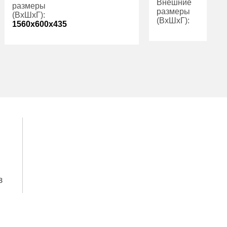
Внешние
размеры
размеры
(ВхШхГ):
(ВхШхГ):
1560x600x435
Вес (кг):
Количество
3
полок (шт):
Трейзер:
есть
Вес (кг):
236.00
Внутренний
298.00
объем (л):
з