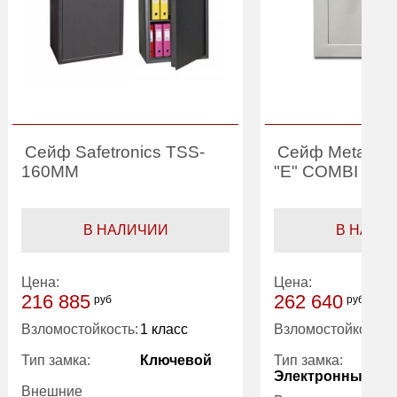
Сейф Safetronics TSS-
Сейф Metalkas
160MM
"E" COMBI MA
В НАЛИЧИИ
В НАЛИ
Цена:
Цена:
216 885
262 640
руб
руб
Взломостойкость:
1 класс
Взломостойкость:
Тип замка:
Ключевой
Тип замка:
Электронный
Внешние