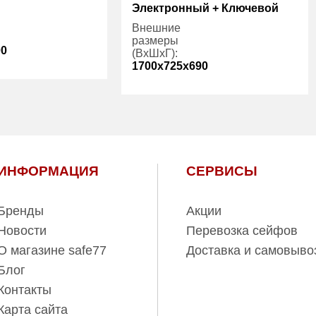
Электронный + Ключевой
Внешние
размеры
00
(ВхШхГ):
1700x725x690
2
Количество
2
полок (шт):
есть
Трейзер:
есть
245.00
Вес (кг):
760.00
121.00
ИНФОРМАЦИЯ
СЕРВИСЫ
Внутренний
497.00
объем (л):
Бренды
Акции
Новости
Перевозка сейфов
О магазине safe77
Доставка и самовыво
Блог
Контакты
Карта сайта