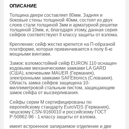
ОПИСАНИЕ
Толщина двери составляет 80мм. Задняя и
боковые стены толщиной 40мм, состоят из двух
слоев стали толщиной 3мм и арматурной решетки
толщиной 10мм, и, благодаря этому, данная серия
сейфов соответствуют II классу защиты от взлома.
Крепление: сейф жестко крепится на П-образной
платформе, которая привинчивается к полу 6-ю
мощными винтами.
Замок: взломостойкий сейф EURON 110 оснащен
кодовыми механическими замками LA GARD
(США), ключевыми MAUER (Германия),
электронными замками SAFEtronics (Словакия).
Область замка сейфов защищена 10-
миллиметровой стальным листом, защищающим
замок сейфа от высверливания.
Сейфы серии M сертифицированы по
европейскому стандарту EuroVDS (Германия),
чешскому CSN-9160010 и российскому ГОСТ
Р-50862-96 - 1 классу защиты от взлома.
имеет встроенное запираемое отделение и две