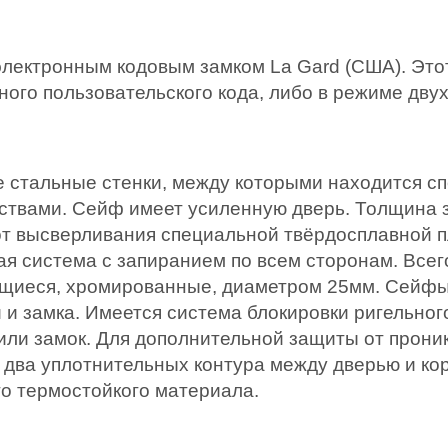
лектронным кодовым замком La Gard (США). Это
ого пользовательского кода, либо в режиме двух 
е стальные стенки, между которыми находится с
твами. Сейф имеет усиленную дверь. Толщина з
от высверливания специальной твёрдосплавной 
я система с запиранием по всем сторонам. Всего
ющиеся, хромированные, диаметром 25мм. Сейфы
и замка. Имеется система блокировки ригельно
или замок. Для дополнительной защиты от прон
 два уплотнительных контура между дверью и ко
о термостойкого материала.