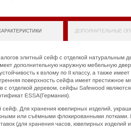
ХАРАКТЕРИСТИКИ
ДОПОЛНИТЕЛЬНЫЕ ОПЦ
алогов элитный сейф с отделкой натуральным д
Имеет дополнительную наружную мебельную дверь
тойчивость к взлому по II классу, а также имее
нутренняя поверхность сейфа имеет престижное 
ов с отделкой деревом, сейфы Safewood являют
ртификат ESSA(Германия).
й сейф. Для хранения ювелирных изделий, украш
жными или съёмными флокированными лотками. 
авок (для хранения часов, ювелирных изделий и 