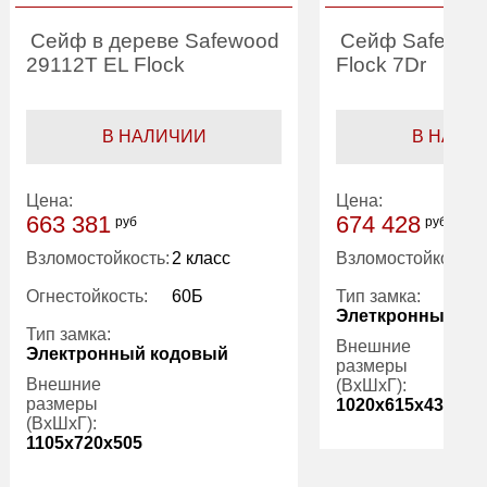
Сейф в дереве Safewood
Сейф Safewoo
29112T EL Flock
Flock 7Dr
В НАЛИЧИИ
В НАЛИ
Цена:
Цена:
663 381
674 428
руб
руб
Взломостойкость:
2 класс
Взломостойкость:
Огнестойкость:
60Б
Тип замка:
Элеткронный ко
Тип замка:
Внешние
Электронный кодовый
размеры
Внешние
(ВхШхГ):
размеры
1020x615x433
(ВхШхГ):
1105x720x505
Вес (кг):