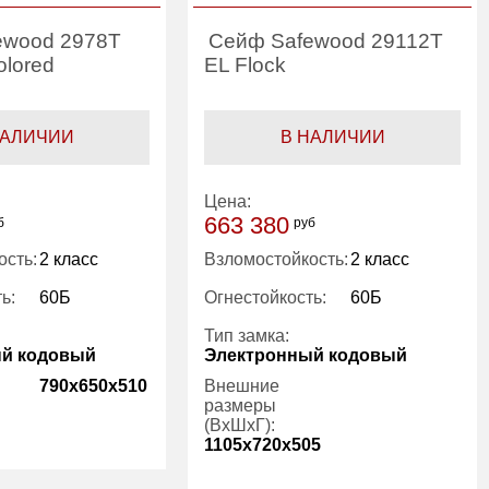
ewood 2978T
Сейф Safewood 29112T
olored
EL Flock
НАЛИЧИИ
В НАЛИЧИИ
Цена:
663 380
б
руб
ость:
2 класс
Взломостойкость:
2 класс
ь:
60Б
Огнестойкость:
60Б
Тип замка:
ый кодовый
Электронный кодовый
790x650x510
Внешние
размеры
(ВхШхГ):
1105x720x505
158.00