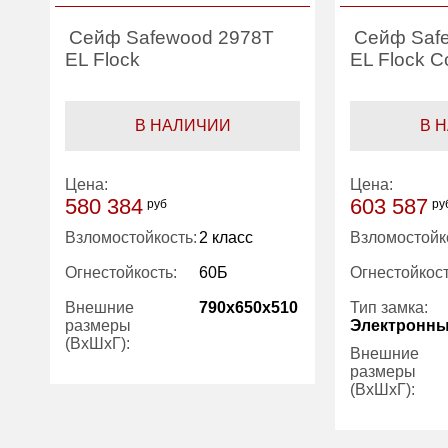
Сейф Safewood 2978T
Сейф Saf
EL Flock
EL Flock C
В НАЛИЧИИ
В 
Цена:
Цена:
580 384
603 587
руб
ру
Взломостойкость:
2 класс
Взломостойк
Огнестойкость:
60Б
Огнестойкост
Внешние
790x650x510
Тип замка:
размеры
Электронн
(ВхШхГ):
Внешние
размеры
(ВхШхГ):
Вес (кг):
158.00
Внутренний
50.00
Вес (кг):
объем (л):