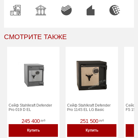
СМОТРИТЕ ТАКЖЕ
Сейф Stahlkraft Defender
Сейф Stahlkraft Defender
Сейф о
Pro 019 D EL
Pro 114S EL LG Basic
FS 150
245 400
251 500
руб
руб
Купить
Купить