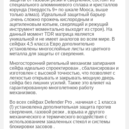
специального алюминиевого сплава и кристаллов
корунда (твердость 9+ по шкале Мооса, выше
только алмаз). Идеальный защитный барьер
,очень сложно прожечь кислородным и
ацетиленовым копьем, сверлящий и режущий
инструмент моментально выходит из строя). На
данный момент TDR матрица является
уникальной и не имеет аналогов во всем мире. В
сейфах 4,5 класса Евро дополнительно
установлены многослойные листы из цветного
металла для защиты от сверления.
Многосторонний ригельный механизм запирания
сейфа идеально спроектирован , сбалансирован и
изготовлен с высокой точностью, что позволяет с
легкостью открывать и закрывать мощную дверь
сейфа без лишних усилий. Также это влияет на
гарантированную многолетнюю работу
механизмов.
Во всех сейфах Defender Pro , начиная с 1 класса
(!) установлена дополнительная защита против
сверления, газовой резки , взрыва и другого
механического и термического воздействия с
использованием закаленных стекол и системы
блокировки засовов .