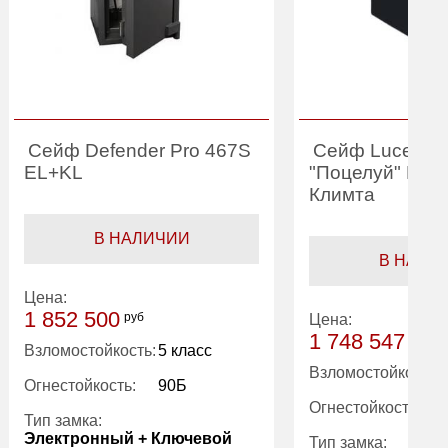
Сейф Defender Pro 467S
Сейф Lucell L
EL+KL
"Поцелуй" Густ
Климта
В НАЛИЧИИ
В НАЛИ
Цена:
1 852 500
руб
Цена:
1 748 547
руб
Взломостойкость:
5 класс
Взломостойкость:
Огнестойкость:
90Б
Огнестойкость:
Тип замка:
Электронный + Ключевой
Тип замка: