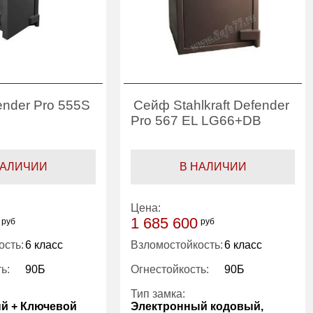
nder Pro 555S
Сейф Stahlkraft Defender
Pro 567 EL LG66+DB
НАЛИЧИИ
В НАЛИЧИИ
Цена:
1 685 600
руб
руб
ость:
6 класс
Взломостойкость:
6 класс
ь:
90Б
Огнестойкость:
90Б
Тип замка:
й + Ключевой
Электронный кодовый,