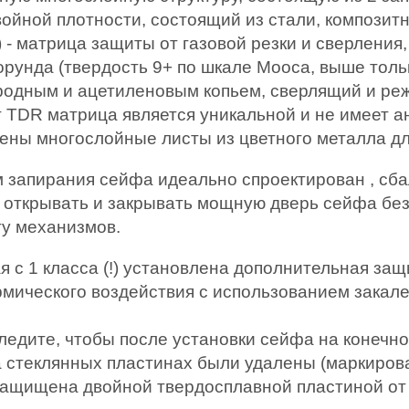
 двойной плотности, состоящий из стали, компози
ant) - матрица защиты от газовой резки и сверлени
орунда (твердость 9+ по шкале Мооса, выше тол
ородным и ацетиленовым копьем, сверлящий и р
 TDR матрица является уникальной и не имеет ан
ены многослойные листы из цветного металла дл
запирания сейфа идеально спроектирован , сба
ю открывать и закрывать мощную дверь сейфа без
у механизмов.
я с 1 класса (!) установлена дополнительная защ
ермического воздействия с использованием закал
следите, чтобы после установки сейфа на конеч
а стеклянных пластинах были удалены (маркиров
 защищена двойной твердосплавной пластиной от