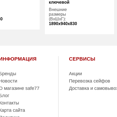
ключевой
Внешние
размеры
30
(ВхШхГ):
1890x940x830
3
Количество
3
полок (шт):
1300.00
Вес (кг):
1829.00
315.00
Внутренний
700.00
ИНФОРМАЦИЯ
СЕРВИСЫ
объем (л):
Бренды
Акции
Новости
Перевозка сейфов
О магазине safe77
Доставка и самовыво
Блог
Контакты
Карта сайта