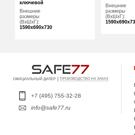
ключевой
Внешние
Внешние
размеры
размеры
(ВхШхГ):
(ВхШхГ):
1590x690x7
1590x690x730
Количество
Вес (кг):
1170.00
полок (шт):
Вес (кг):
Внутренний
315.00
объем (л):
Внутренний
объем (л):
|
ПРОИЗВОДСТВО НА ЗАКАЗ
ОФИЦИАЛЬНЫЙ ДИЛЕР
+7 (495) 755-32-28
info@safe77.ru