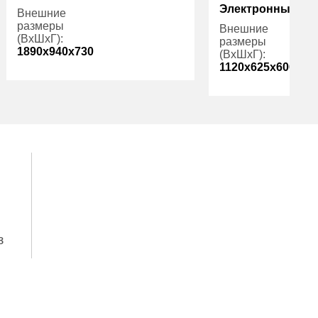
Электронный
Внешние
размеры
Внешние
(ВхШхГ):
размеры
1890x940x730
(ВхШхГ):
1120x625x600
Количество
3
полок (шт):
Вес (кг):
Вес (кг):
1646.00
Внутренний
573.00
объем (л):
з