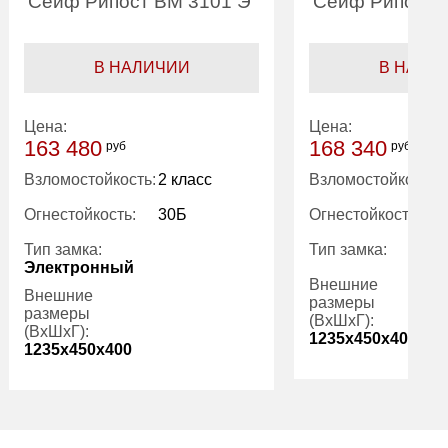
Сейф Рипост ВМ 3101 Э
Сейф Рипост 
В НАЛИЧИИ
В НАЛИ
Цена:
Цена:
163 480
168 340
руб
руб
Взломостойкость:
2 класс
Взломостойкость:
Огнестойкость:
30Б
Огнестойкость:
Тип замка:
Тип замка:
Электронный
Внешние
Внешние
размеры
размеры
(ВхШхГ):
(ВхШхГ):
1235x450x400
1235x450x400
Вес (кг):
Количество
2
полок (шт):
Внутренний
объем (л):
Трейзер:
есть