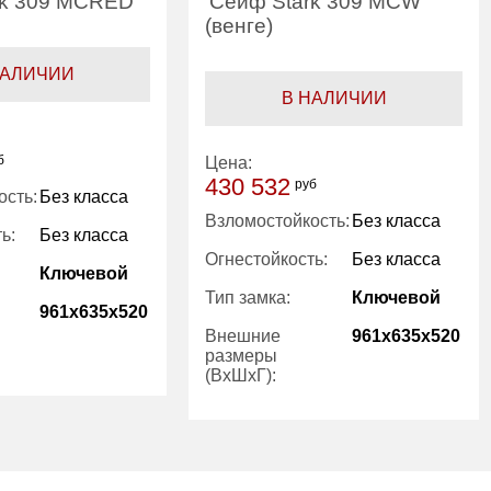
rk 309 MCRED
Сейф Stark 309 MCW
(венге)
НАЛИЧИИ
В НАЛИЧИИ
б
Цена:
430 532
руб
ость:
Без класса
Взломостойкость:
Без класса
ь:
Без класса
Огнестойкость:
Без класса
Ключевой
Тип замка:
Ключевой
961x635x520
Внешние
961x635x520
размеры
(ВхШхГ):
2
Количество
2
полок (шт):
252.00
Вес (кг):
252.00