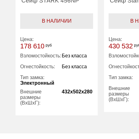
Сейф STARK 456NP
Сейф Sta
В НАЛИЧИИ
В 
Цена:
Цена:
178 610
430 532
руб
ру
Взломостойкость:
Без класса
Взломостойк
Огнестойкость:
Без класса
Огнестойкост
Тип замка:
Тип замка:
Электронный
Внешние
Внешние
432x502x280
размеры
размеры
(ВхШхГ):
(ВхШхГ):
Количество
Количество
1
полок (шт):
полок (шт):
Вес (кг):
Вес (кг):
46.00