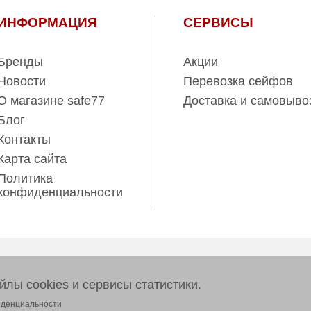
ИНФОРМАЦИЯ
СЕРВИСЫ
Бренды
Акции
Новости
Перевозка сейфов
О магазине safe77
Доставка и самовыво
Блог
Контакты
Карта сайта
Политика
конфиденциальности
ов www.safe77.ru
лы cookies и сервисы статистики.
тер и ни при каких условиях
 437 (2) Гражданского кодекса
иденциальности