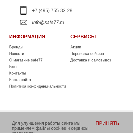
+7 (495) 755-32-28
info@safe77.ru
ИНФОРМАЦИЯ
СЕРВИСЫ
Бренды
Акции
Новости
Перевозка сейфов
О магазине safe77
Доставка и самовывоз
Блог
Контакты
Карта сайта
Политика конфиденциальности
Copyright © 2006-2026. Интернет-магазин сейфов
Для улучшения работы сайта мы
ПРИНЯТЬ
www.safe77.ru
применяем файлы cookies и сервисы