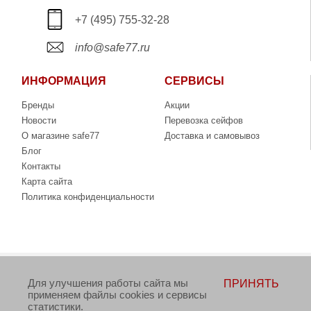
+7 (495) 755-32-28
info@safe77.ru
ИНФОРМАЦИЯ
СЕРВИСЫ
Бренды
Акции
Новости
Перевозка сейфов
О магазине safe77
Доставка и самовывоз
Блог
Контакты
Карта сайта
Политика конфиденциальности
Copyright © 2006-2026. Интернет-магазин сейфов
Для улучшения работы сайта мы
ПРИНЯТЬ
www.safe77.ru
применяем файлы cookies и сервисы
статистики.
Данный интернет-сайт носит исключительно информационный