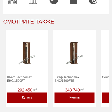
СМОТРИТЕ ТАКЖЕ
Шкаф Technomax
Шкаф Technomax
Сейф 
EHC/1500FT
EHC/1500FTE
292 450
348 740
руб
руб
Купить
Купить