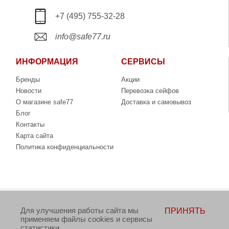
+7 (495) 755-32-28
info@safe77.ru
ИНФОРМАЦИЯ
СЕРВИСЫ
Бренды
Акции
Новости
Перевозка сейфов
О магазине safe77
Доставка и самовывоз
Блог
Контакты
Карта сайта
Политика конфиденциальности
Copyright © 2006-2026. Интернет-магазин сейфов
Для улучшения работы сайта мы
ПРИНЯТЬ
www.safe77.ru
применяем файлы cookies и сервисы
статистики.