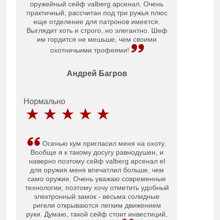
оружейный сейф valberg арсенал. Очень
практичный, рассчитан под три ружья плюс
еще отделение для патронов имеется.
Выглядит хоть и строго, но элегантно. Шеф
им гордится не мешьше, чем своими
охотничьими трофеями!
Андрей Багров
Нормально
Осенью кум пригласил меня на охоту.
Вообще я к такому досугу равнодушен, и
наверно поэтому сейф valberg арсенал el
для оружия меня впечатлил больше, чем
само оружие. Очень уважаю современные
технологии, поэтому хочу отметить удобный
электронный замок - весьма солидные
ригели открываются легким движением
руки. Думаю, такой сейф стоит инвестиций,