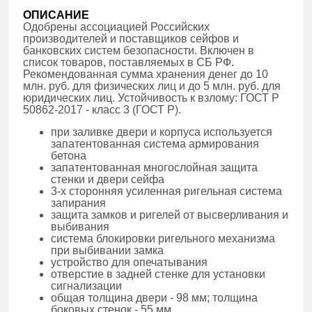
ОПИСАНИЕ
Одобрены ассоциацией Российских
производителей и поставщиков сейфов и
банковских систем безопасности. Включен в
список товаров, поставляемых в СБ РФ.
Рекомендованная сумма хранения денег до 10
млн. руб. для физических лиц и до 5 млн. руб. для
юридических лиц. Устойчивость к взлому: ГОСТ Р
50862-2017 - класс 3 (ГОСТ Р).
при заливке двери и корпуса используется
запатентованная система армирования
бетона
запатентованная многослойная защита
стенки и двери сейфа
3-х сторонняя усиленная ригельная система
запирания
защита замков и ригелей от высверливания и
выбивания
система блокировки ригельного механизма
при выбивании замка
устройство для опечатывания
отверстие в задней стенке для установки
сигнализации
общая толщина двери - 98 мм; толщина
боковых стенок - 55 мм