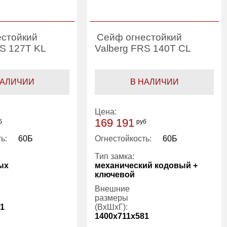
естойкий
Сейф огнестойкий
RS 127T KL
Valberg FRS 140T CL
НАЛИЧИИ
В НАЛИЧИИ
Цена:
169 191
б
руб
ь:
60Б
Огнестойкость:
60Б
Тип замка:
ых
механический кодовый +
ключевой
Внешние
размеры
81
(ВхШхГ):
1400x711x581