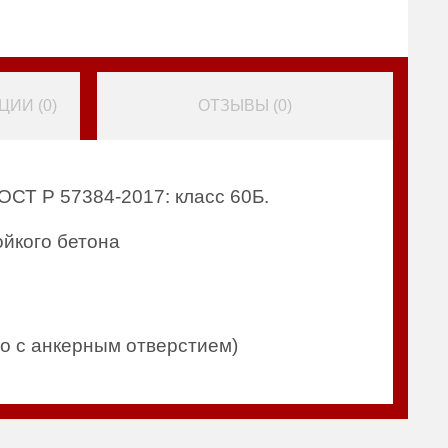
ИИ (
0
)
ОТЗЫВЫ (
0
)
ОСТ Р 57384-2017: класс 60Б.
ойкого бетона
но с анкерным отверстием)