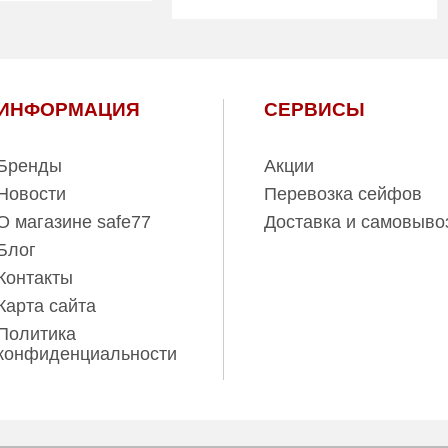
2
Количество
2
полок (шт):
307.00
Вес (кг):
310.00
236.00
ИНФОРМАЦИЯ
СЕРВИСЫ
Внутренний
267.00
объем (л):
том прохождения
Гарантия:
Бренды
Акции
О)
5 лет (с учетом прохождения
планового ТО)
Новости
Перевозка сейфов
ль:
ПРОМЕТ
Производитель:
ПРОМЕТ
О магазине safe77
Доставка и самовыво
Блог
Контакты
Карта сайта
Политика
конфиденциальности