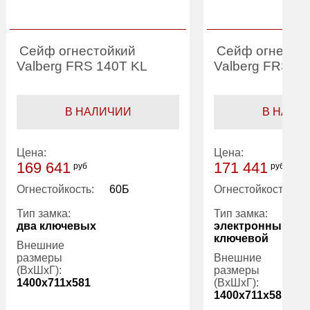
Сейф огнестойкий
Сейф огнесто
Valberg FRS 140T KL
Valberg FRS 1
В НАЛИЧИИ
В НАЛИ
Цена:
Цена:
169 641
171 441
руб
руб
Огнестойкость:
60Б
Огнестойкость:
Тип замка:
Тип замка:
два ключевых
электронный ко
ключевой
Внешние
размеры
Внешние
(ВхШхГ):
размеры
1400x711x581
(ВхШхГ):
1400x711x581