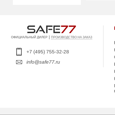
Количество
Количество
2
полок (шт):
полок (шт):
Вес (кг):
Вес (кг):
307.00
Внутренний
Внутренний
236.00
объем (л):
объем (л):
Гарантия:
|
ПРОИЗВОДСТВО НА ЗАКАЗ
ОФИЦИАЛЬНЫЙ ДИЛЕР
Гарантия:
5 лет (с уче
5 лет (с учетом прохождения
планового Т
планового ТО)
+7 (495) 755-32-28
Производите
Производитель:
ПРОМЕТ
info@safe77.ru