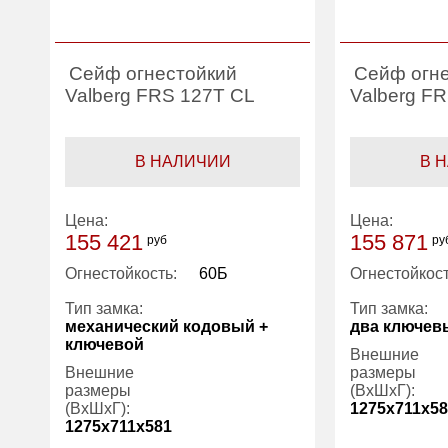
Сейф огнестойкий
Сейф огн
Valberg FRS 127T CL
Valberg F
В НАЛИЧИИ
В 
Цена:
Цена:
155 421
155 871
руб
ру
Огнестойкость:
60Б
Огнестойкост
Тип замка:
Тип замка:
механический кодовый +
два ключев
ключевой
Внешние
Внешние
размеры
размеры
(ВхШхГ):
(ВхШхГ):
1275x711x5
1275x711x581