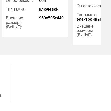
Огнестойкость:
60Б
Огнестойкость:
Тип замка:
ключевой
Тип замка:
Внешние
950x505x440
электронный ко
размеры
Внешние
(ВхШхГ):
размеры
(ВхШхГ):
Количество
1
полок (шт):
Количество
Вес (кг):
138.00
полок (шт):
Вес (кг):
Внутренний
80.00
объем (л):
Внутренний
Гарантия:
5 лет
объем (л):
Гарантия:
Производитель:
ПРОМЕТ
Производитель:
з