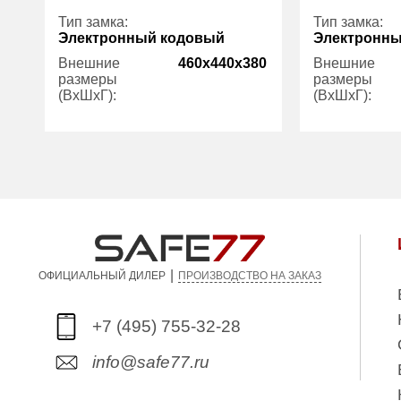
Тип замка:
Тип замка:
Электронный кодовый
Электронн
Внешние
460x440x380
Внешние
размеры
размеры
(ВхШхГ):
(ВхШхГ):
Количество
1
Количество
полок (шт):
полок (шт):
Трейзер:
есть
Трейзер:
Вес (кг):
90.00
Вес (кг):
Внутренний
48.00
Внутренний
объем (л):
объем (л):
|
ПРОИЗВОДСТВО НА ЗАКАЗ
ОФИЦИАЛЬНЫЙ ДИЛЕР
Гарантия:
5 лет
Гарантия:
+7 (495) 755-32-28
info@safe77.ru