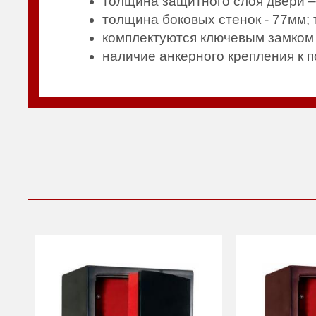
толщина защитного слоя двери –
толщина боковых стенок - 77мм;
комплектуются ключевым замко
наличие анкерного крепления к п