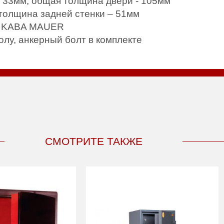
 33мм, общая толщина двери - 105мм
 толщина задней стенки – 51мм
м KABA MAUER
олу, анкерный болт в комплекте
СМОТРИТЕ ТАКЖЕ