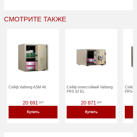
СМОТРИТЕ ТАКЖЕ
Сейф Valberg ASM 46
Сейф огнестойкий Valberg
Сейф о
FRS 32 EL
FRS-3
20 691
20 871
руб
руб
Купить
Купить