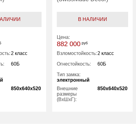
НАЛИЧИИ
В НАЛИЧИИ
Цена:
882 000
б
руб
ость:
2 класс
Взломостойкость:
2 класс
ь:
60Б
Огнестойкость:
60Б
Тип замка:
ый
электронный
850x640x520
Внешние
850x640x520
размеры
(ВхШхГ):
1
Количество
1
полок (шт):
нет
Трейзер:
нет