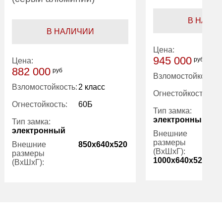
В НАЛИ
В НАЛИЧИИ
Цена:
945 000
руб
Цена:
882 000
руб
Взломостойкость:
Взломостойкость:
2 класс
Огнестойкость:
Огнестойкость:
60Б
Тип замка:
электронный
Тип замка:
электронный
Внешние
размеры
Внешние
850x640x520
(ВхШхГ):
размеры
1000x640x520
(ВхШхГ):
Количество
Количество
2
полок (шт):
полок (шт):
Трейзер:
Трейзер:
нет