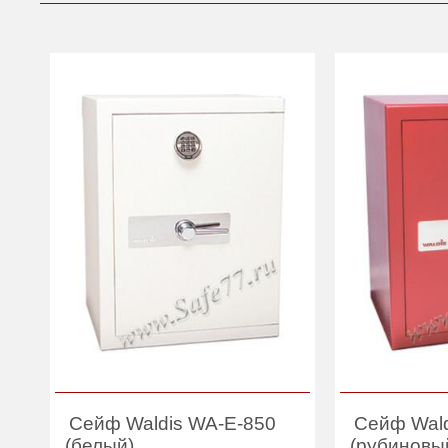
Сейф Waldis WA-E-850
Сейф Wald
(белый)
(рубиновы