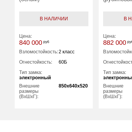
В НАЛИЧИИ
В 
Цена:
Цена:
840 000
882 000
руб
ру
Взломостойкость:
2 класс
Взломостойк
Огнестойкость:
60Б
Огнестойкост
Тип замка:
Тип замка:
электронный
электронн
Внешние
850x640x520
Внешние
размеры
размеры
(ВхШхГ):
(ВхШхГ):
Количество
1
Количество
полок (шт):
полок (шт):
Трейзер:
нет
Трейзер: