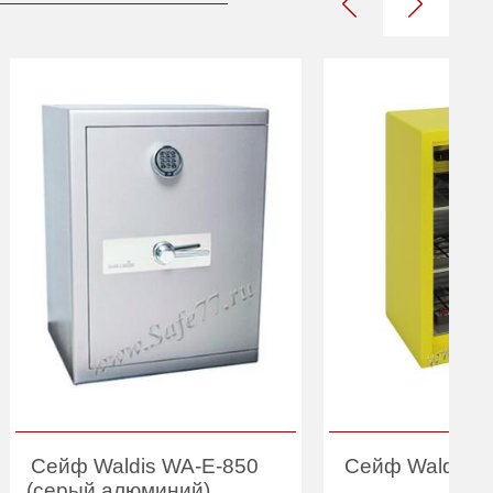
Сейф Waldis WA-E-850
Сейф Waldis 
(серый алюминий)