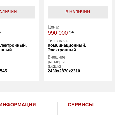
НАЛИЧИИ
В НАЛИЧИИ
Цена:
990 000
б
руб
Тип замка:
Электронный,
Комбинационный,
онный
Электронный
Внешние
размеры
(ВхШхГ):
545
2430x2870x2310
3000.00
Вес (кг):
9450.00
1 год
Гарантия:
1 год
ИНФОРМАЦИЯ
СЕРВИСЫ