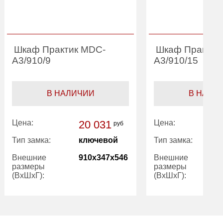
Шкаф Практик MDC-
Шкаф Практик
A3/910/9
A3/910/15
В НАЛИЧИИ
В НАЛИ
Цена:
20 031
Цена:
руб
Тип замка:
ключевой
Тип замка:
Внешние
910x347x546
Внешние
размеры
размеры
(ВхШхГ):
(ВхШхГ):
Вес (кг):
29.00
Вес (кг):
Гарантия:
1 год
Гарантия: