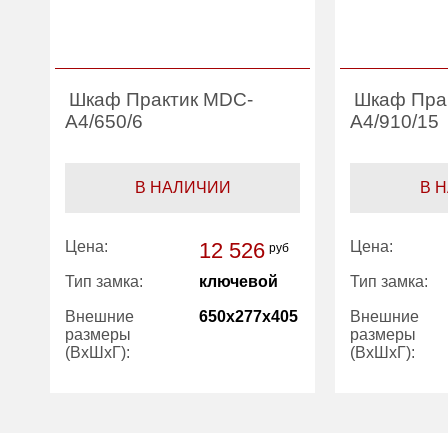
Шкаф Практик MDC-
Шкаф Пра
A4/650/6
A4/910/15
В НАЛИЧИИ
В 
Цена:
12 526
Цена:
руб
Тип замка:
ключевой
Тип замка:
Внешние
650x277x405
Внешние
размеры
размеры
(ВхШхГ):
(ВхШхГ):
Вес (кг):
13.00
Вес (кг):
Гарантия:
1 год
Гарантия: