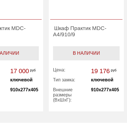
ктик MDC-
Шкаф Практик MDC-
A4/910/9
НАЛИЧИИ
В НАЛИЧИИ
17 000
Цена:
19 176
руб
руб
ключевой
Тип замка:
ключевой
910x277x405
Внешние
910x277x405
размеры
(ВхШхГ):
26.00
Вес (кг):
23.00
1 год
Гарантия:
1 год