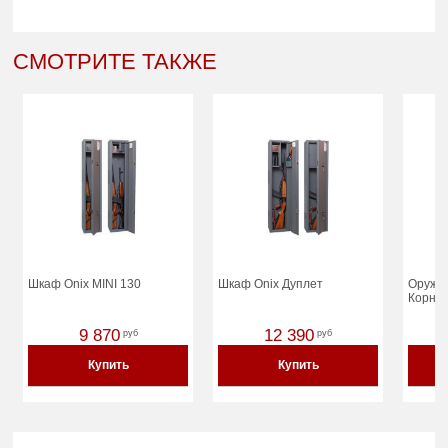
СМОТРИТЕ ТАКЖЕ
Шкаф Onix MINI 130
Шкаф Onix Дуплет
Оруже
Корне
9 870
12 390
руб
руб
Купить
Купить