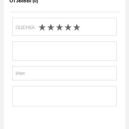
ОТЗЫВЫ (
0
)
ОЦЕНКА