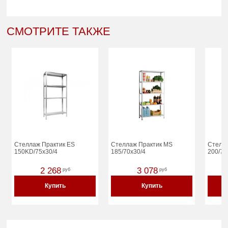
СМОТРИТЕ ТАКЖЕ
Стеллаж Практик ES
Стеллаж Практик MS
Стелл
150KD/75x30/4
185/70x30/4
200/70
2 268
3 078
руб
руб
Купить
Купить